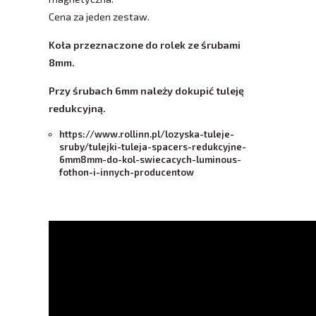
​Cena za jeden zestaw.
Koła przeznaczone do rolek ze śrubami
8mm.
Przy śrubach 6mm należy dokupić tuleję
redukcyjną.
https://www.rollinn.pl/lozyska-tuleje-
sruby/tulejki-tuleja-spacers-redukcyjne-
6mm8mm-do-kol-swiecacych-luminous-
fothon-i-innych-producentow