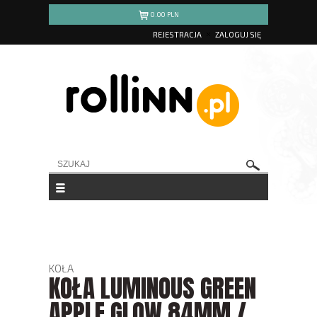
0.00
PLN
REJESTRACJA
ZALOGUJ SIĘ
KOŁA
KOŁA LUMINOUS GREEN
APPLE GLOW 84MM /