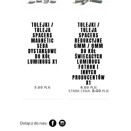
TULEJKI /
TULEJKI /
TULEJA
TULEJA
SPACERS
SPACERS
MAGNETIC
REDUKCYJNE
SEBA
6MM / 8MM
DYSTANSOWE
DO KÓŁ
DO KÓŁ
ŚWIECĄCYCH
LUMINOUS X1
LUMINOUS
FOTHON I
INNYCH
PRODUCENTÓW
X1
5.00
PLN
6.00
PLN
8.00
STARA CENA:
PLN
Dołącz do nas: