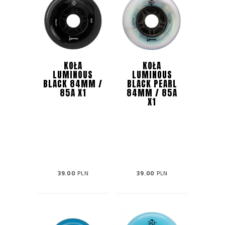
KOŁA
KOŁA
LUMINOUS
LUMINOUS
BLACK 84MM /
BLACK PEARL
85A X1
84MM / 85A
X1
39.00
PLN
39.00
PLN