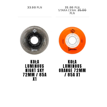
33.00
PLN
35.00
PLN
35.00
STARA CENA:
PLN
KOŁA
KOŁA
LUMINOUS
LUMINOUS
NIGHT SKY
ORANGE 72MM
72MM / 85A
/ 85A X1
X1