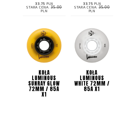
33.75
PLN
33.75
PLN
35.00
35.00
STARA CENA:
STARA CENA:
PLN
PLN
KOŁA
KOŁA
LUMINOUS
LUMINOUS
SUNRAY GLOW
WHITE 72MM /
72MM / 85A
85A X1
X1