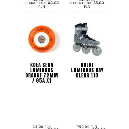
40.00
35.00
STARA CENA:
STARA CENA:
PLN
PLN
KOŁA SEBA
ROLKI
LUMINOUS
LUMINOUS RAY
ORANGE 72MM
CLEAR 110
/ 85A X1
23.00
PLN
759.00
PLN