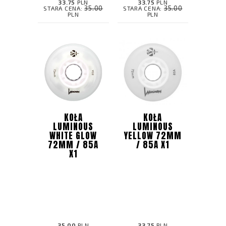
33.75
PLN
33.75
PLN
35.00
35.00
STARA CENA:
STARA CENA:
PLN
PLN
KOŁA
KOŁA
LUMINOUS
LUMINOUS
WHITE GLOW
YELLOW 72MM
72MM / 85A
/ 85A X1
X1
35.00
PLN
33.75
PLN