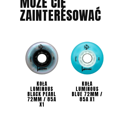
MOŻE CIĘ
ZAINTERESOWAĆ
KOŁA
KOŁA
LUMINOUS
LUMINOUS
BLACK PEARL
BLUE 72MM /
72MM / 85A
85A X1
X1