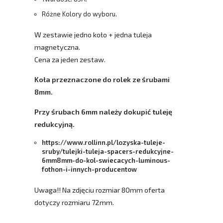
Różne Kolory do wyboru.
W zestawie jedno koło + jedna tuleja
magnetyczna.
​Cena za jeden zestaw.
Koła przeznaczone do rolek ze śrubami
8mm.
Przy śrubach 6mm należy dokupić tuleję
redukcyjną.
https://www.rollinn.pl/lozyska-tuleje-
sruby/tulejki-tuleja-spacers-redukcyjne-
6mm8mm-do-kol-swiecacych-luminous-
fothon-i-innych-producentow
Uwaga!! Na zdjęciu rozmiar 80mm oferta
dotyczy rozmiaru 72mm.