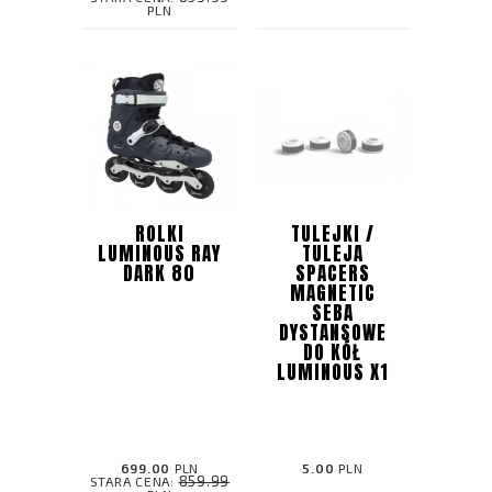
PLN
ROLKI
TULEJKI /
LUMINOUS RAY
TULEJA
DARK 80
SPACERS
MAGNETIC
SEBA
DYSTANSOWE
DO KÓŁ
LUMINOUS X1
699.00
PLN
5.00
PLN
859.99
STARA CENA: