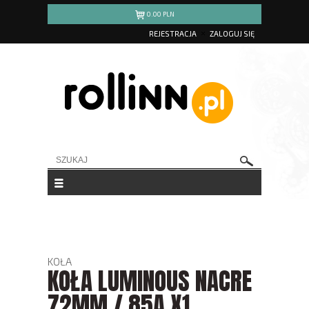
0.00
PLN
REJESTRACJA
ZALOGUJ SIĘ
KOŁA
KOŁA LUMINOUS NACRE
72MM / 85A X1