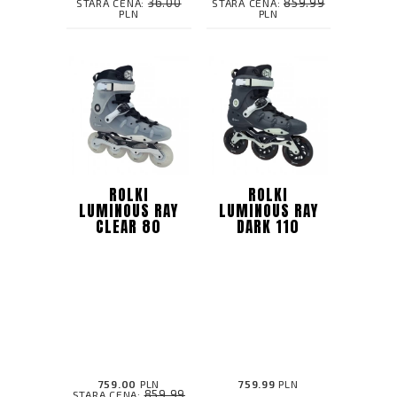
36.00
859.99
STARA CENA:
STARA CENA:
PLN
PLN
ROLKI
ROLKI
LUMINOUS RAY
LUMINOUS RAY
CLEAR 80
DARK 110
759.00
PLN
759.99
PLN
859.99
STARA CENA: