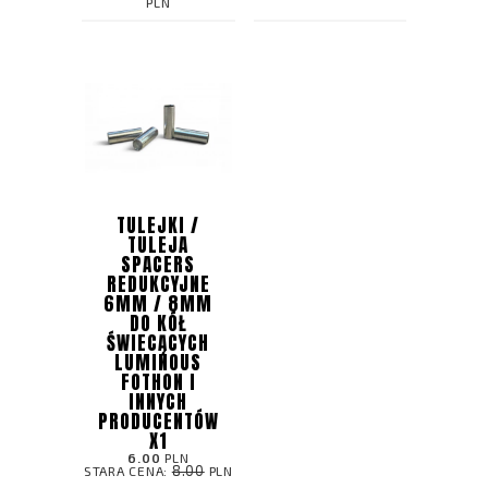
PLN
TULEJKI /
TULEJA
SPACERS
REDUKCYJNE
6MM / 8MM
DO KÓŁ
ŚWIECĄCYCH
LUMINOUS
FOTHON I
INNYCH
PRODUCENTÓW
X1
6.00
PLN
8.00
STARA CENA:
PLN