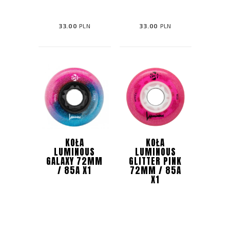
33.00
PLN
33.00
PLN
KOŁA
KOŁA
LUMINOUS
LUMINOUS
GALAXY 72MM
GLITTER PINK
/ 85A X1
72MM / 85A
X1