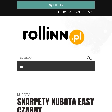
0.00
PLN
REJESTRACJA
ZALOGUJ SIĘ
KUBOTA
SKARPETY KUBOTA EASY
CZARNY