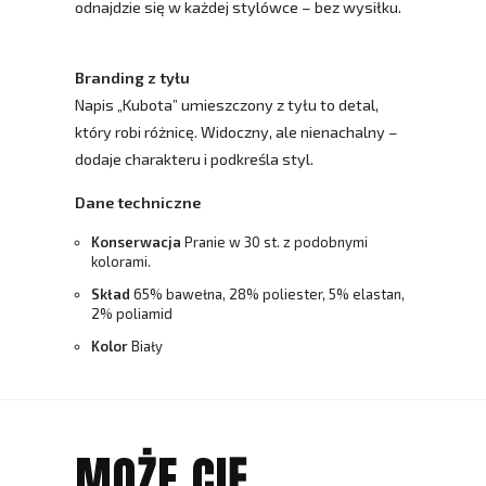
odnajdzie się w każdej stylówce – bez wysiłku.
Branding z tyłu
Napis „Kubota” umieszczony z tyłu to detal,
który robi różnicę. Widoczny, ale nienachalny –
dodaje charakteru i podkreśla styl.
Dane techniczne
Konserwacja
Pranie w 30 st. z podobnymi
kolorami.
Skład
65% bawełna, 28% poliester, 5% elastan,
2% poliamid
Kolor
Biały
MOŻE CIĘ