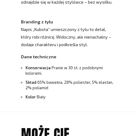
odnajdzie się w każdej stylówce – bez wysiłku.
Branding z tyłu
Napis „Kubota” umieszczony z tyłu to detal,
który robi różnicę. Widoczny, ale nienachalny –
dodaje charakteru i podkreśla styl.
Dane techniczne
Konserwacja
Pranie w 30 st. z podobnymi
kolorami.
Skład
65% bawełna, 28% poliester, 5% elastan,
2% poliamid
Kolor
Biały
MOŻE CIĘ