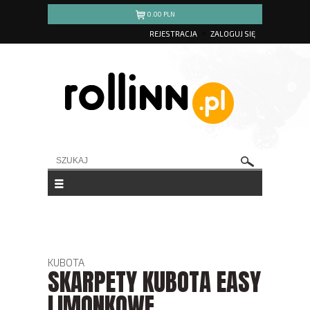
0.00
PLN
REJESTRACJA
ZALOGUJ SIĘ
KUBOTA
SKARPETY KUBOTA EASY
LIMONKOWE