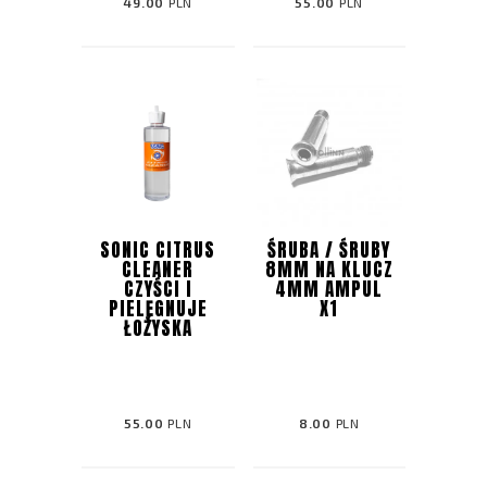
49.00
PLN
55.00
PLN
SONIC CITRUS
ŚRUBA / ŚRUBY
CLEANER
8MM NA KLUCZ
CZYŚCI I
4MM AMPUL
PIELĘGNUJE
X1
ŁOŻYSKA
55.00
PLN
8.00
PLN