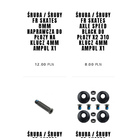
ŚRUBA / ŚRUBY
ŚRUBA / ŚRUBY
FR SKATES
FR SKATES
8MM
AXLE SPEED
NAPRAWCZA DO
BLACK DO
PŁOZY NA
PŁOZY X2 310
KLUCZ 4MM
KLUCZ 4MM
AMPUL X1
AMPUL X1
12.00
PLN
8.00
PLN
ŚRUBA / ŚRUBY
ŚRUBA / ŚRUBY