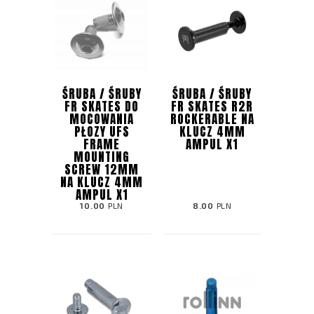
ŚRUBA / ŚRUBY
ŚRUBA / ŚRUBY
FR SKATES DO
FR SKATES R2R
MOCOWANIA
ROCKERABLE NA
PŁOZY UFS
KLUCZ 4MM
FRAME
AMPUL X1
MOUNTING
SCREW 12MM
NA KLUCZ 4MM
AMPUL X1
10.00
PLN
8.00
PLN