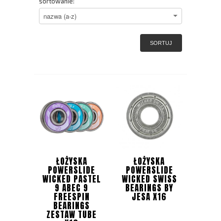
sortowanie:
SORTUJ
ŁOŻYSKA
ŁOŻYSKA
POWERSLIDE
POWERSLIDE
WICKED PASTEL
WICKED SWISS
9 ABEC 9
BEARINGS BY
FREESPIN
JESA X16
BEARINGS
ZESTAW TUBE