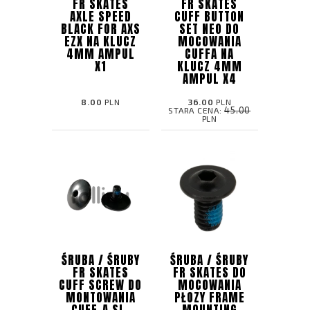
FR SKATES
FR SKATES
AXLE SPEED
CUFF BUTTON
BLACK FOR AXS
SET NEO DO
EZX NA KLUCZ
MOCOWANIA
4MM AMPUL
CUFFA NA
X1
KLUCZ 4MM
AMPUL X4
8.00
PLN
36.00
PLN
45.00
STARA CENA:
PLN
ŚRUBA / ŚRUBY
ŚRUBA / ŚRUBY
FR SKATES
FR SKATES DO
CUFF SCREW DO
MOCOWANIA
MONTOWANIA
PŁOZY FRAME
CUFF-A SL,
MOUNTING