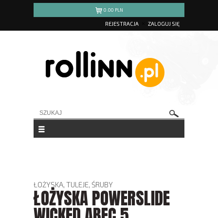
0.00
PLN
REJESTRACJA
ZALOGUJ SIĘ
ŁOŻYSKA, TULEJE, ŚRUBY
ŁOŻYSKA POWERSLIDE
WICKED ABEC 5