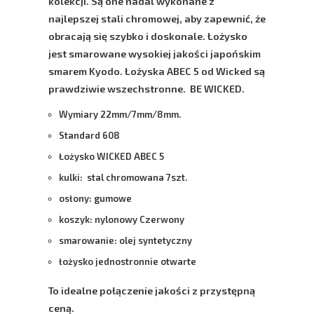
kolekcji. Są one nadal wykonane z
najlepszej stali chromowej, aby zapewnić, że
obracają się szybko i doskonale. Łożysko
jest smarowane wysokiej jakości japońskim
smarem
Kyodo
. Łożyska
ABEC 5
od Wicked są
prawdziwie wszechstronne.
BE WICKED
.
Wymiary 22mm/7mm/8mm.
Standard 608
Łożysko WICKED ABEC 5
kulki: stal chromowana 7szt.
osłony: gumowe
koszyk: nylonowy Czerwony
smarowanie: olej syntetyczny
łożysko jednostronnie otwarte
To idealne połączenie jakości z przystępną
ceną.