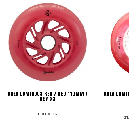
KOŁA LUMINOUS RED / RED 110MM /
KOŁA LUMI
85A X3
150.00
PLN
ST