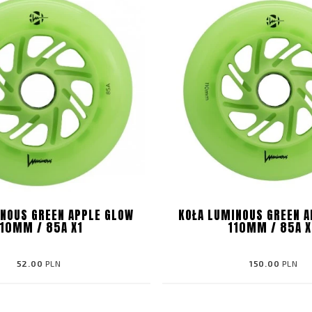
INOUS GREEN APPLE GLOW
KOŁA LUMINOUS GREEN A
110MM / 85A X1
110MM / 85A 
52.00
PLN
150.00
PLN