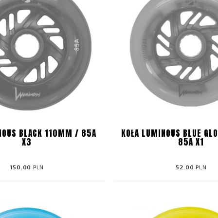
NOUS BLACK 110MM / 85A
KOŁA LUMINOUS BLUE GL
X3
85A X1
150.00
PLN
52.00
PLN