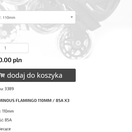
0.00 pln
dodaj do koszyka
tu: 3389
MINOUS FLAMINGO 110MM / 85A X3
: 110mm
ść: 85A
iecące