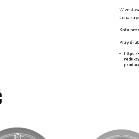
W zestawi
​Cena za 
Koła prz
Przy śru
https:/
redukc
produc
Ć