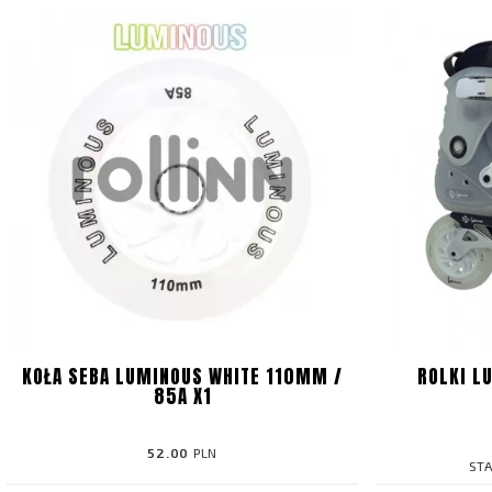
KOŁA SEBA LUMINOUS WHITE 110MM /
ROLKI L
85A X1
52.00
PLN
ST