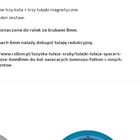
e trzy koła + trzy tulejki magnetyczne.
jeden zestaw.
eznaczone do rolek ze śrubami 8mm.
bach 6mm należy dokupić tuleję redukcyjną.
/www.rollinn.pl/lozyska-tuleje-sruby/tulejki-tuleja-spacers-
yjne-6mm8mm-do-kol-swiecacych-luminous-fothon-i-innych-
entow