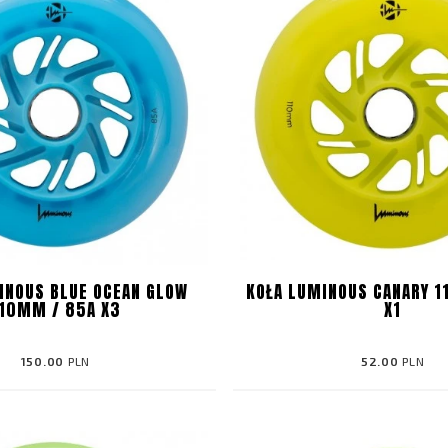
INOUS BLUE OCEAN GLOW
KOŁA LUMINOUS CANARY 1
10MM / 85A X3
X1
150.00
PLN
52.00
PLN