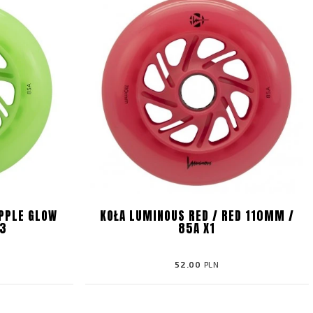
PPLE GLOW
KOŁA LUMINOUS RED / RED 110MM /
X3
85A X1
52.00
PLN