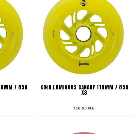
10MM / 85A
KOŁA LUMINOUS CANARY 110MM / 85A
X3
150.00
PLN