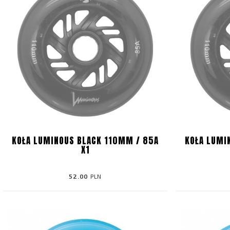
KOŁA LUMINOUS BLACK 110MM / 85A
KOŁA LUMI
X1
52.00
PLN