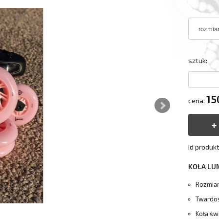
sztuk:
15
cena:
Id produk
KOŁA LU
Rozmiar
Twardo
Koła św