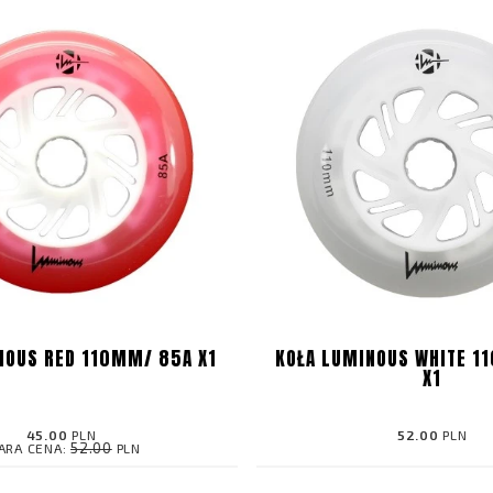
NOUS RED 110MM/ 85A X1
KOŁA LUMINOUS WHITE 1
X1
45.00
PLN
52.00
PLN
52.00
ARA CENA:
PLN