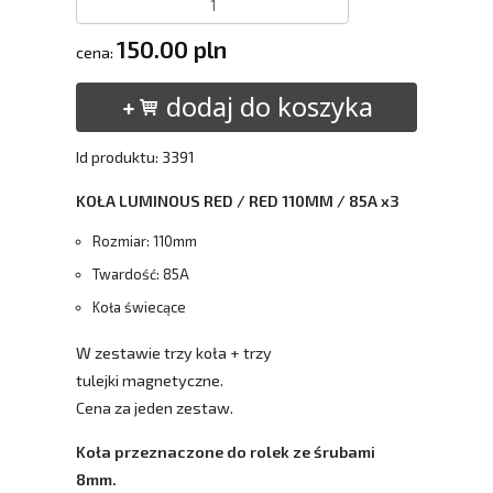
150.00 pln
cena:
dodaj do koszyka
Id produktu: 3391
KOŁA LUMINOUS RED / RED 110MM / 85A x3
Rozmiar: 110mm
Twardość: 85A
Koła świecące
W zestawie trzy koła + trzy
tulejki magnetyczne.
​Cena za jeden zestaw.
Koła przeznaczone do rolek ze śrubami
8mm.