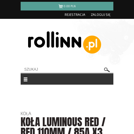
0.00
PLN
REJESTRACJA
ZALOGUJ SIĘ
KOŁA
KOŁA LUMINOUS RED /
RED 110MM / 85A X3