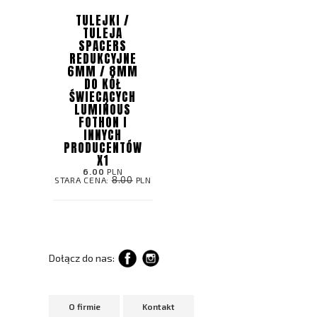
TULEJKI /
TULEJA
SPACERS
REDUKCYJNE
6MM / 8MM
DO KÓŁ
ŚWIECĄCYCH
LUMINOUS
FOTHON I
INNYCH
PRODUCENTÓW
X1
6.00
PLN
8.00
STARA CENA:
PLN
Dołącz do nas:
O firmie
Kontakt