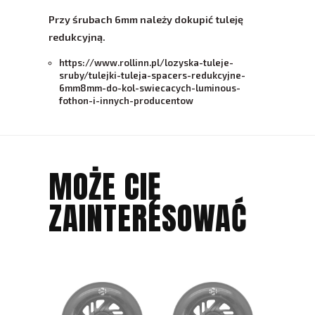
Przy śrubach 6mm należy dokupić tuleję
redukcyjną.
https://www.rollinn.pl/lozyska-tuleje-
sruby/tulejki-tuleja-spacers-redukcyjne-
6mm8mm-do-kol-swiecacych-luminous-
fothon-i-innych-producentow
MOŻE CIĘ
ZAINTERESOWAĆ